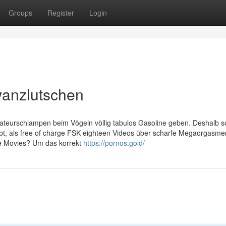
Groups
Register
Login
wanzlutschen
 Amateurschlampen beim Vögeln völlig tabulos Gasoline geben. Deshalb so
ibt, als free of charge FSK eighteen Videos über scharfe Megaorgasm
re Movies? Um das korrekt
https://pornos.gold/