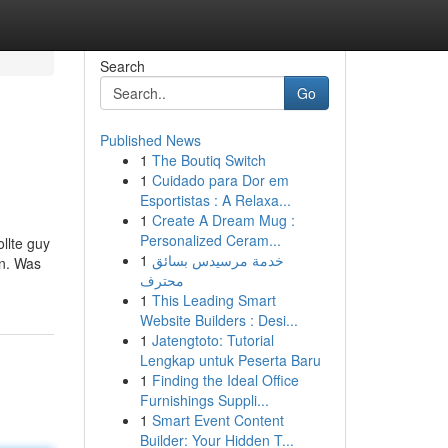
Search
Go
Published News
1
The Boutiq Switch
1
Cuidado para Dor em
Esportistas : A Relaxa...
1
Create A Dream Mug :
Personalized Ceram...
llte guy
1
خدمة مرسيدس بسائق
en. Was
محترف
1
This Leading Smart
Website Builders : Desi...
1
Jatengtoto: Tutorial
Lengkap untuk Peserta Baru
1
Finding the Ideal Office
Furnishings Suppli...
1
Smart Event Content
Builder: Your Hidden T...