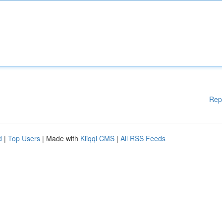
Rep
d
|
Top Users
| Made with
Kliqqi CMS
|
All RSS Feeds