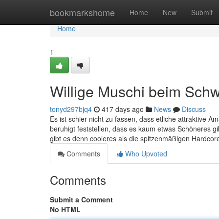
Home
bookmarkshome
Home
New
Submit
Home
1
Willige Muschi beim Sch
tonyd297bjq4
417 days ago
News
Discuss
Es ist schier nicht zu fassen, dass etliche attraktive
beruhigt feststellen, dass es kaum etwas Schöneres g
gibt es denn cooleres als die spitzenmäßigen Hardco
Comments
Who Upvoted
Comments
Submit a Comment
No HTML