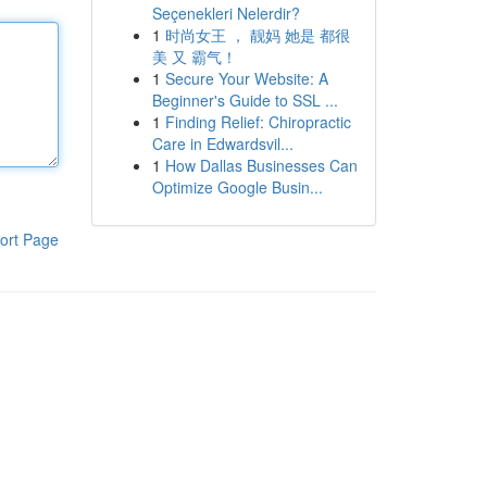
Seçenekleri Nelerdir?
1
时尚女王 ， 靓妈 她是 都很
美 又 霸气！
1
Secure Your Website: A
Beginner's Guide to SSL ...
1
Finding Relief: Chiropractic
Care in Edwardsvil...
1
How Dallas Businesses Can
Optimize Google Busin...
ort Page