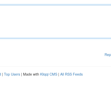
Rep
d
|
Top Users
| Made with
Kliqqi CMS
|
All RSS Feeds