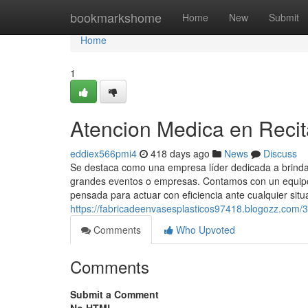
Home
bookmarkshome
Home
New
Submit
Home
1
Atencion Medica en Recit
eddiex566pmi4
418 days ago
News
Discuss
Se destaca como una empresa líder dedicada a brindar
grandes eventos o empresas. Contamos con un equipo 
pensada para actuar con eficiencia ante cualquier situ
https://fabricadeenvasesplasticos97418.blogozz.com
Comments
Who Upvoted
Comments
Submit a Comment