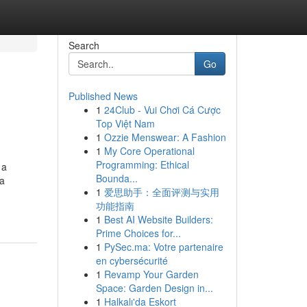
Search
Go
Published News
1
24Club - Vui Chơi Cá Cược
Top Việt Nam
1
Ozzie Menswear: A Fashion
1
My Core Operational
Programming: Ethical
 a
Bounda...
ca
1
爱思助手：全面评测与实用
功能指南
1
Best AI Website Builders:
Prime Choices for...
1
PySec.ma: Votre partenaire
en cybersécurité
1
Revamp Your Garden
Space: Garden Design in...
1
Halkalı'da Eskort