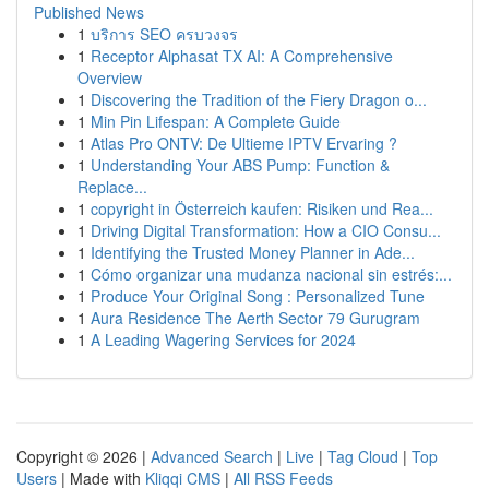
Published News
1
บริการ SEO ครบวงจร
1
Receptor Alphasat TX AI: A Comprehensive
Overview
1
Discovering the Tradition of the Fiery Dragon o...
1
Min Pin Lifespan: A Complete Guide
1
Atlas Pro ONTV: De Ultieme IPTV Ervaring ?
1
Understanding Your ABS Pump: Function &
Replace...
1
copyright in Österreich kaufen: Risiken und Rea...
1
Driving Digital Transformation: How a CIO Consu...
1
Identifying the Trusted Money Planner in Ade...
1
Cómo organizar una mudanza nacional sin estrés:...
1
Produce Your Original Song : Personalized Tune
1
Aura Residence The Aerth Sector 79 Gurugram
1
A Leading Wagering Services for 2024
Copyright © 2026 |
Advanced Search
|
Live
|
Tag Cloud
|
Top
Users
| Made with
Kliqqi CMS
|
All RSS Feeds