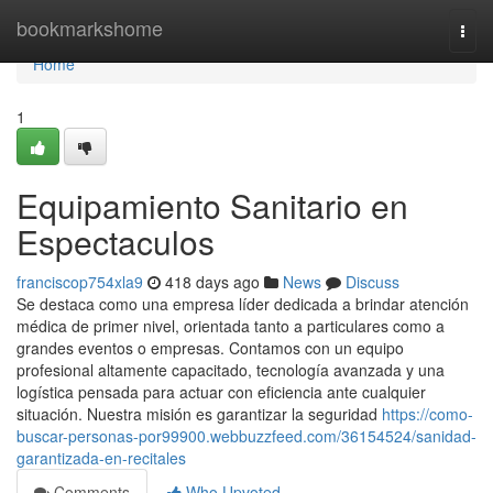
Home
bookmarkshome
Togg
navi
Home
1
Equipamiento Sanitario en
Espectaculos
franciscop754xla9
418 days ago
News
Discuss
Se destaca como una empresa líder dedicada a brindar atención
médica de primer nivel, orientada tanto a particulares como a
grandes eventos o empresas. Contamos con un equipo
profesional altamente capacitado, tecnología avanzada y una
logística pensada para actuar con eficiencia ante cualquier
situación. Nuestra misión es garantizar la seguridad
https://como-
buscar-personas-por99900.webbuzzfeed.com/36154524/sanidad-
garantizada-en-recitales
Comments
Who Upvoted