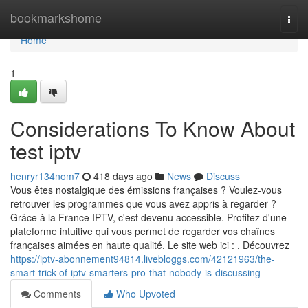
Home
bookmarkshome
Togg
navi
Home
1
Considerations To Know About
test iptv
henryr134nom7
418 days ago
News
Discuss
Vous êtes nostalgique des émissions françaises ? Voulez-vous
retrouver les programmes que vous avez appris à regarder ?
Grâce à la France IPTV, c'est devenu accessible. Profitez d'une
plateforme intuitive qui vous permet de regarder vos chaînes
françaises aimées en haute qualité. Le site web ici : . Découvrez
https://iptv-abonnement94814.livebloggs.com/42121963/the-
smart-trick-of-iptv-smarters-pro-that-nobody-is-discussing
Comments
Who Upvoted