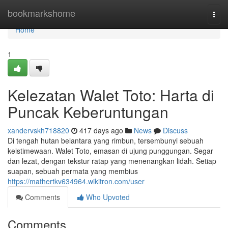
Home
bookmarkshome
Togg
navi
Home
1
Kelezatan Walet Toto: Harta di
Puncak Keberuntungan
xandervskh718820
417 days ago
News
Discuss
Di tengah hutan belantara yang rimbun, tersembunyi sebuah
keistimewaan. Walet Toto, emasan di ujung punggungan. Segar
dan lezat, dengan tekstur ratap yang menenangkan lidah. Setiap
suapan, sebuah permata yang membius
https://mathertkv634964.wikitron.com/user
Comments
Who Upvoted
Comments