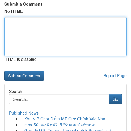
Submit a Comment
No HTML
HTML is disabled
Report Page
Search
Go
Published News
1
Khu VIP Chốt Điểm MT Cực Chính Xác Nhất
1
max-56t เครดิตฟรี: วิธีรับและข้อกำหนด
1
Garuda888: Tempat Unggul untuk Sensasi Jud...