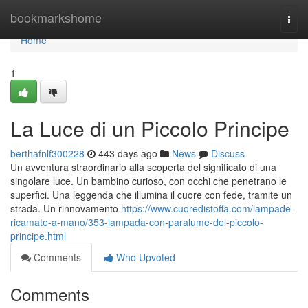
Home
bookmarkshome
Togg
navi
Home
1
La Luce di un Piccolo Principe
berthafnlf300228
443 days ago
News
Discuss
Un avventura straordinario alla scoperta del significato di una
singolare luce. Un bambino curioso, con occhi che penetrano le
superfici. Una leggenda che illumina il cuore con fede, tramite un
strada. Un rinnovamento
https://www.cuoredistoffa.com/lampade-
ricamate-a-mano/353-lampada-con-paralume-del-piccolo-
principe.html
Comments
Who Upvoted
Comments