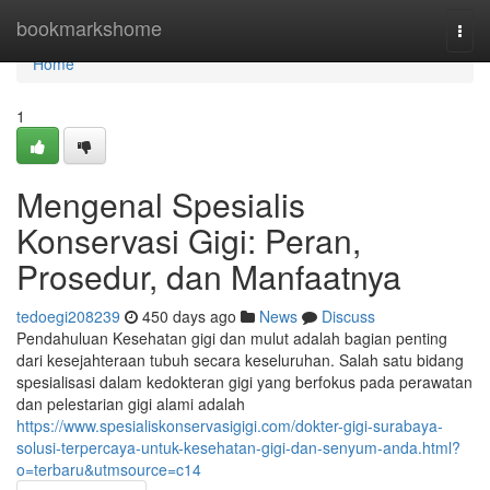
Home
bookmarkshome
Togg
navi
Home
1
Mengenal Spesialis
Konservasi Gigi: Peran,
Prosedur, dan Manfaatnya
tedoegi208239
450 days ago
News
Discuss
Pendahuluan Kesehatan gigi dan mulut adalah bagian penting
dari kesejahteraan tubuh secara keseluruhan. Salah satu bidang
spesialisasi dalam kedokteran gigi yang berfokus pada perawatan
dan pelestarian gigi alami adalah
https://www.spesialiskonservasigigi.com/dokter-gigi-surabaya-
solusi-terpercaya-untuk-kesehatan-gigi-dan-senyum-anda.html?
o=terbaru&utmsource=c14