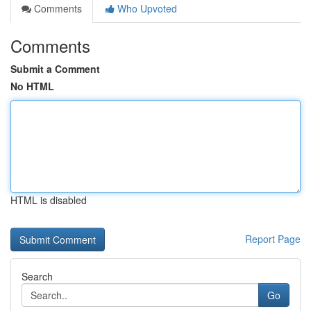
Comments
Who Upvoted
Comments
Submit a Comment
No HTML
HTML is disabled
Report Page
Search
Go