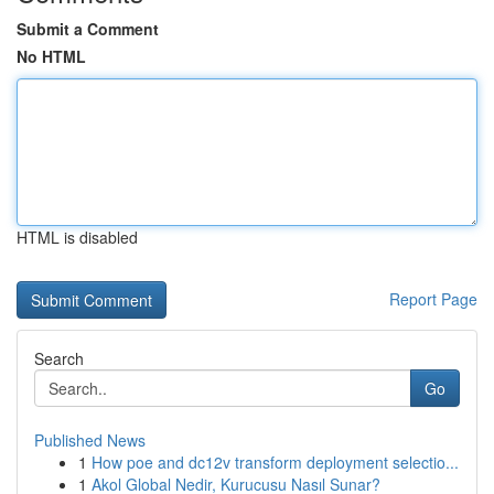
Submit a Comment
No HTML
HTML is disabled
Report Page
Search
Go
Published News
1
How poe and dc12v transform deployment selectio...
1
Akol Global Nedir, Kurucusu Nasıl Sunar?