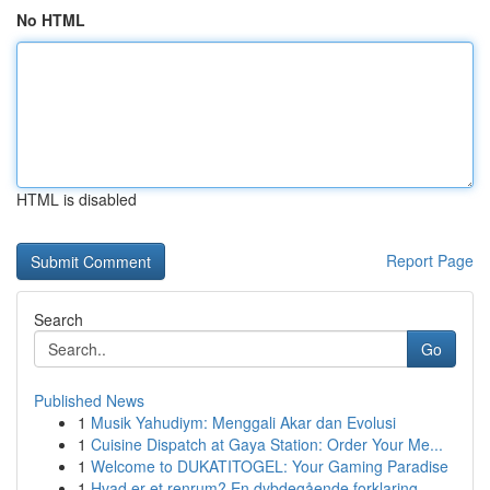
No HTML
HTML is disabled
Report Page
Search
Go
Published News
1
Musik Yahudiym: Menggali Akar dan Evolusi
1
Cuisine Dispatch at Gaya Station: Order Your Me...
1
Welcome to DUKATITOGEL: Your Gaming Paradise
1
Hvad er et renrum? En dybdegående forklaring