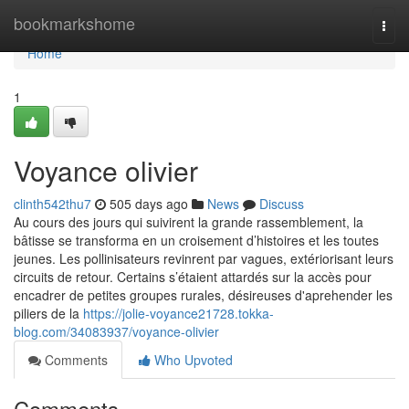
Home
bookmarkshome
Togg
navi
Home
1
Voyance olivier
clinth542thu7
505 days ago
News
Discuss
Au cours des jours qui suivirent la grande rassemblement, la
bâtisse se transforma en un croisement d’histoires et les toutes
jeunes. Les pollinisateurs revinrent par vagues, extériorisant leurs
circuits de retour. Certains s’étaient attardés sur la accès pour
encadrer de petites groupes rurales, désireuses d'aprehender les
piliers de la
https://jolie-voyance21728.tokka-
blog.com/34083937/voyance-olivier
Comments
Who Upvoted
Comments