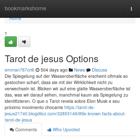
Home
bookmarkshome
Togg
navi
Home
1
Tarot de jesus Options
emman787cri6
504 days ago
News
Discuss
Die Spiegelung auf der Wasseroberfläche erscheint oftmals so
gestochen scharf, dass sie mit der Wirklichkeit nicht zu
verwechseln ist. Blicken wir auf eine glatte Wasseroberfläche ist
das, was wir darauf sehen, manchmal kaum als Spiegelung zu
identifizieren. O que o Tarot revela sobre Elon Musk e seu
próximo movimento chocante
https://tarot-de-
jesus21740.blogdiloz.com/32853149/little-known-facts-about-
tarot-de-jesus
Comments
Who Upvoted