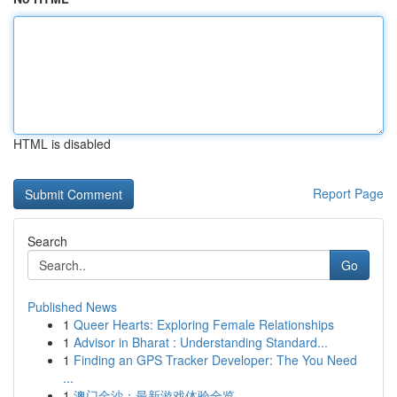
HTML is disabled
Report Page
Search
Go
Published News
1
Queer Hearts: Exploring Female Relationships
1
Advisor in Bharat : Understanding Standard...
1
Finding an GPS Tracker Developer: The You Need
...
1
澳门金沙：最新游戏体验全览