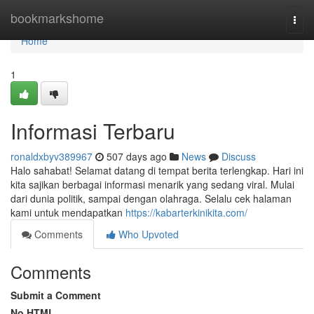
Home
bookmarkshome
Togg
navi
Home
1
Informasi Terbaru
ronaldxbyv389967
507 days ago
News
Discuss
Halo sahabat! Selamat datang di tempat berita terlengkap. Hari ini
kita sajikan berbagai informasi menarik yang sedang viral. Mulai
dari dunia politik, sampai dengan olahraga. Selalu cek halaman
kami untuk mendapatkan
https://kabarterkinikita.com/
Comments
Who Upvoted
Comments
Submit a Comment
No HTML