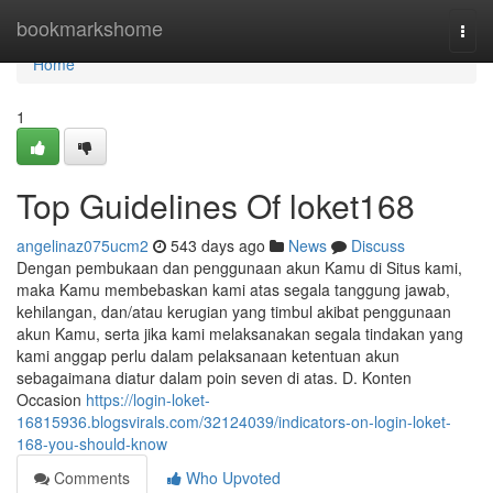
Home
bookmarkshome
Togg
navi
Home
1
Top Guidelines Of loket168
angelinaz075ucm2
543 days ago
News
Discuss
Dengan pembukaan dan penggunaan akun Kamu di Situs kami,
maka Kamu membebaskan kami atas segala tanggung jawab,
kehilangan, dan/atau kerugian yang timbul akibat penggunaan
akun Kamu, serta jika kami melaksanakan segala tindakan yang
kami anggap perlu dalam pelaksanaan ketentuan akun
sebagaimana diatur dalam poin seven di atas. D. Konten
Occasion
https://login-loket-
16815936.blogsvirals.com/32124039/indicators-on-login-loket-
168-you-should-know
Comments
Who Upvoted