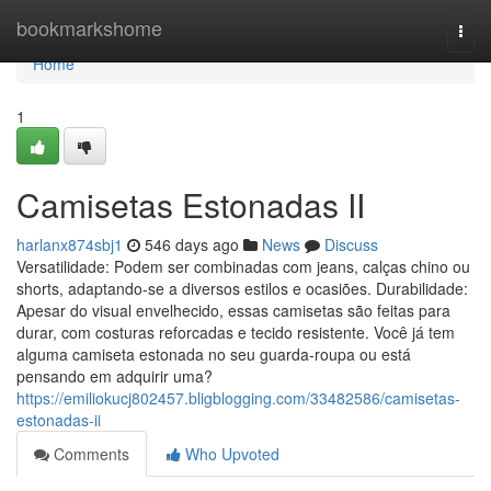
Home
bookmarkshome
Togg
navi
Home
1
Camisetas Estonadas II
harlanx874sbj1
546 days ago
News
Discuss
Versatilidade: Podem ser combinadas com jeans, calças chino ou
shorts, adaptando-se a diversos estilos e ocasiões. Durabilidade:
Apesar do visual envelhecido, essas camisetas são feitas para
durar, com costuras reforcadas e tecido resistente. Você já tem
alguma camiseta estonada no seu guarda-roupa ou está
pensando em adquirir uma?
https://emiliokucj802457.bligblogging.com/33482586/camisetas-
estonadas-ii
Comments
Who Upvoted