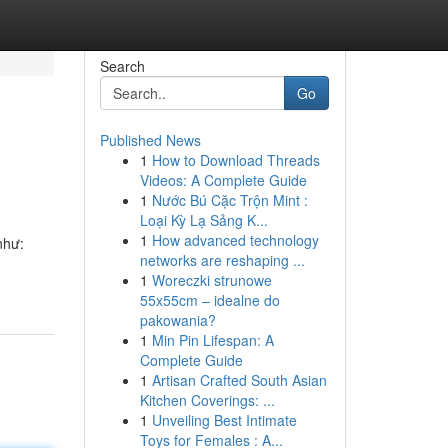
Search
Go
Published News
1
How to Download Threads
Videos: A Complete Guide
1
Nước Bú Cặc Trộn Mint :
Loại Kỳ Lạ Sảng K...
1
How advanced technology
như:
networks are reshaping ...
1
Woreczki strunowe
55x55cm – idealne do
pakowania?
1
Min Pin Lifespan: A
Complete Guide
1
Artisan Crafted South Asian
Kitchen Coverings: ...
1
Unveiling Best Intimate
Toys for Females : A...