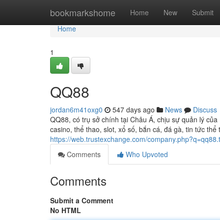
Home
bookmarkshome
Home
New
Submit
Home
1
QQ88
jordan6m41oxg0
547 days ago
News
Discuss
QQ88, có trụ sở chính tại Châu Á, chịu sự quản lý của
casino, thể thao, slot, xổ số, bắn cá, đá gà, tin tức 
https://web.trustexchange.com/company.php?q=qq88.t
Comments
Who Upvoted
Comments
Submit a Comment
No HTML