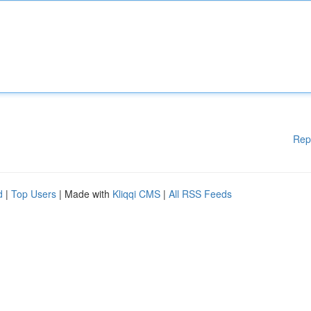
Rep
d
|
Top Users
| Made with
Kliqqi CMS
|
All RSS Feeds