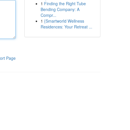
1
Finding the Right Tube
Bending Company: A
Compr...
1
{Smartworld Wellness
Residences: Your Retreat ...
ort Page