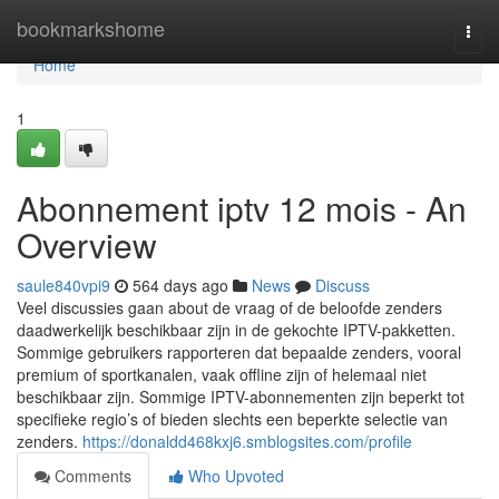
Home
bookmarkshome
Togg
navi
Home
1
Abonnement iptv 12 mois - An
Overview
saule840vpi9
564 days ago
News
Discuss
Veel discussies gaan about de vraag of de beloofde zenders
daadwerkelijk beschikbaar zijn in de gekochte IPTV-pakketten.
Sommige gebruikers rapporteren dat bepaalde zenders, vooral
premium of sportkanalen, vaak offline zijn of helemaal niet
beschikbaar zijn. Sommige IPTV-abonnementen zijn beperkt tot
specifieke regio’s of bieden slechts een beperkte selectie van
zenders.
https://donaldd468kxj6.smblogsites.com/profile
Comments
Who Upvoted