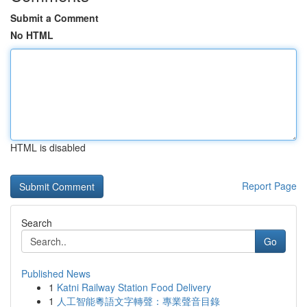
Submit a Comment
No HTML
HTML is disabled
Report Page
Search
Go
Published News
1
Katni Railway Station Food Delivery
1
人工智能粵語文字轉聲：專業聲音目錄