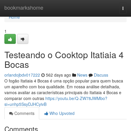
Home
bookmarkshome
Togg
navi
Home
1
Testeando o Cooktop Itatiaia 4
Bocas
orlandojbdv017222
562 days ago
News
Discuss
O fogão Itatiaia 4 Bocas é uma opção popular para quem busca
um aparelho com boa qualidade. Em nossa análise detalhada,
vamos avaliar as características principais do Itatiaia 4 Bocas e
comparar com outras
https://youtu.be/Q-ZW78JWMbo?
si=unhp5SsyDJHCyivB
Comments
Who Upvoted
Comments