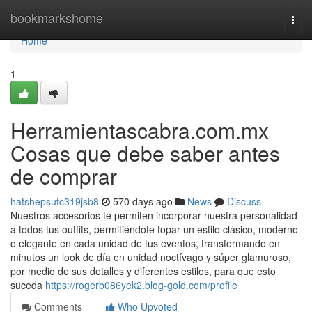
Home
bookmarkshome
Togg
navi
Home
1
Herramientascabra.com.mx
Cosas que debe saber antes
de comprar
hatshepsutc319jsb8
570 days ago
News
Discuss
Nuestros accesorios te permiten incorporar nuestra personalidad
a todos tus outfits, permitiéndote topar un estilo clásico, moderno
o elegante en cada unidad de tus eventos, transformando en
minutos un look de día en unidad noctívago y súper glamuroso,
por medio de sus detalles y diferentes estilos, para que esto
suceda
https://rogerb086yek2.blog-gold.com/profile
Comments
Who Upvoted