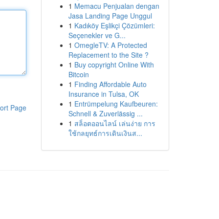
1
Memacu Penjualan dengan
Jasa Landing Page Unggul
1
Kadıköy Eşlikçi Çözümleri:
Seçenekler ve G...
1
OmegleTV: A Protected
Replacement to the Site ?
1
Buy copyright Online With
Bitcoin
1
Finding Affordable Auto
Insurance in Tulsa, OK
1
Entrümpelung Kaufbeuren:
ort Page
Schnell & Zuverlässig ...
1
สล็อตออนไลน์ เล่นง่าย การ
ใช้กลยุทธ์การเดินเงินส...