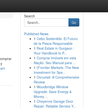
Search
Go
Published News
1
Cebo Sostenible: El Futuro
de la Pesca Responsable
1
Real Estate in Gurgaon :
Your Handbook to P...
1
Comprar Imóveis em esta
 comprar
Nação: Seu Manual para ...
 y
1
{Frontier Markets: The New
art-
Investment for Spe...
1
Ovruxtali: A Comprehensive
Review
1
Woodbridge Window
Upgrade: Save Energy &
Money ...
1
Cheyenne Garage Door
Repair: Reliable Service Y...