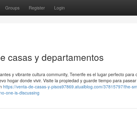
Groups
Register
Login
de casas y departamentos
antes y vibrante cultura community, Tenerife es el lugar perfecto para
evo hogar donde vivir. Visite la propiedad y guarde tiempo para pasear
on
https://venta-de-casas-y-pisos97869.atualblog.com/37815797/the-sm
-no-one-is-discussing