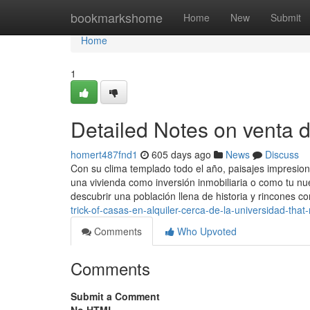
Home
bookmarkshome
Home
New
Submit
Home
1
Detailed Notes on venta 
homert487fnd1
605 days ago
News
Discuss
Con su clima templado todo el año, paisajes impresion
una vivienda como inversión inmobiliaria o como tu nu
descubrir una población llena de historia y rincones c
trick-of-casas-en-alquiler-cerca-de-la-universidad-that
Comments
Who Upvoted
Comments
Submit a Comment