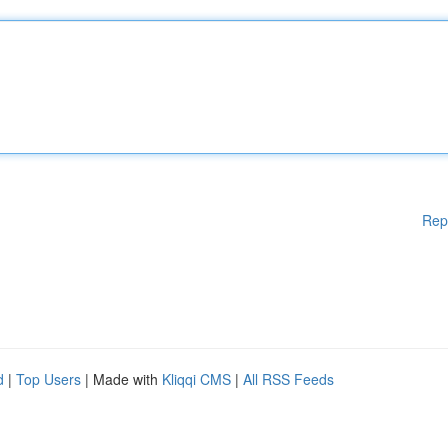
Rep
d
|
Top Users
| Made with
Kliqqi CMS
|
All RSS Feeds