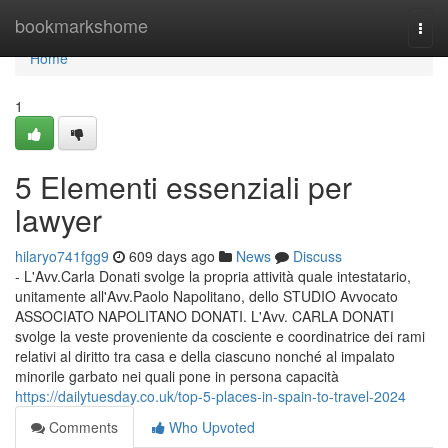
Home
bookmarkshome
Togg
navi
Home
1
5 Elementi essenziali per
lawyer
hilaryo741fgg9
609 days ago
News
Discuss
- L'Avv.Carla Donati svolge la propria attività quale intestatario,
unitamente all'Avv.Paolo Napolitano, dello STUDIO Avvocato
ASSOCIATO NAPOLITANO DONATI. L'Avv. CARLA DONATI
svolge la veste proveniente da cosciente e coordinatrice dei rami
relativi al diritto tra casa e della ciascuno nonché al impalato
minorile garbato nei quali pone in persona capacità
https://dailytuesday.co.uk/top-5-places-in-spain-to-travel-2024
Comments
Who Upvoted