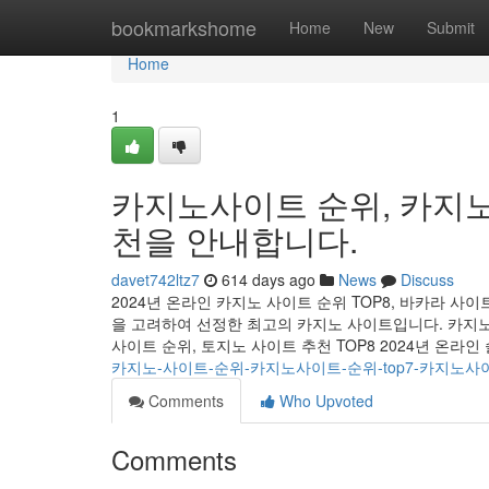
Home
bookmarkshome
Home
New
Submit
Home
1
카지노사이트 순위, 카지노
천을 안내합니다.
davet742ltz7
614 days ago
News
Discuss
2024년 온라인 카지노 사이트 순위 TOP8, 바카라 사
을 고려하여 선정한 최고의 카지노 사이트입니다. 카지노사
사이트 순위, 토지노 사이트 추천 TOP8 2024년 온라인
카지노-사이트-순위-카지노사이트-순위-top7-카지노
Comments
Who Upvoted
Comments