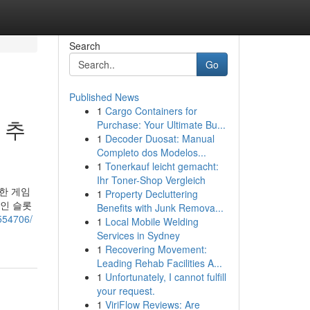
Search
Go
Published News
1
Cargo Containers for
 추
Purchase: Your Ultimate Bu...
1
Decoder Duosat: Manual
Completo dos Modelos...
1
Tonerkauf leicht gemacht:
Ihr Toner-Shop Vergleich
양한 게임
1
Property Decluttering
라인 슬롯
Benefits with Junk Remova...
6554706/
1
Local Mobile Welding
Services in Sydney
1
Recovering Movement:
Leading Rehab Facilities A...
1
Unfortunately, I cannot fulfill
your request.
1
ViriFlow Reviews: Are