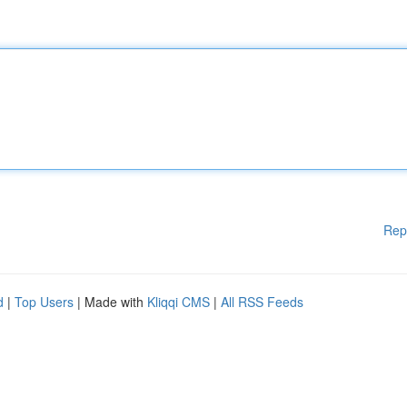
Rep
d
|
Top Users
| Made with
Kliqqi CMS
|
All RSS Feeds