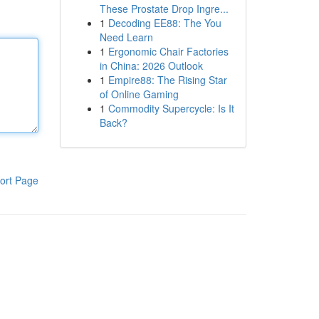
These Prostate Drop Ingre...
1
Decoding EE88: The You
Need Learn
1
Ergonomic Chair Factories
in China: 2026 Outlook
1
Empire88: The Rising Star
of Online Gaming
1
Commodity Supercycle: Is It
Back?
ort Page