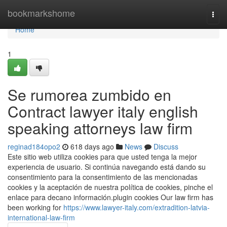
Home
bookmarkshome
Togg
navi
Home
1
Se rumorea zumbido en
Contract lawyer italy english
speaking attorneys law firm
reginad184opo2
618 days ago
News
Discuss
Este sitio web utiliza cookies para que usted tenga la mejor
experiencia de usuario. Si continúa navegando está dando su
consentimiento para la consentimiento de las mencionadas
cookies y la aceptación de nuestra política de cookies, pinche el
enlace para decano información.plugin cookies Our law firm has
been working for
https://www.lawyer-italy.com/extradition-latvia-
international-law-firm