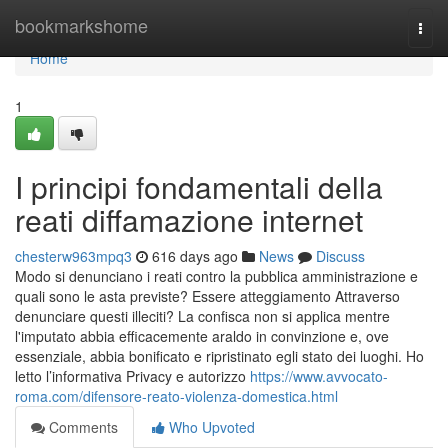
Home
bookmarkshome
Togg
navi
Home
1
I principi fondamentali della
reati diffamazione internet
chesterw963mpq3
616 days ago
News
Discuss
Modo si denunciano i reati contro la pubblica amministrazione e
quali sono le asta previste? Essere atteggiamento Attraverso
denunciare questi illeciti? La confisca non si applica mentre
l'imputato abbia efficacemente araldo in convinzione e, ove
essenziale, abbia bonificato e ripristinato egli stato dei luoghi. Ho
letto l’informativa Privacy e autorizzo
https://www.avvocato-
roma.com/difensore-reato-violenza-domestica.html
Comments
Who Upvoted