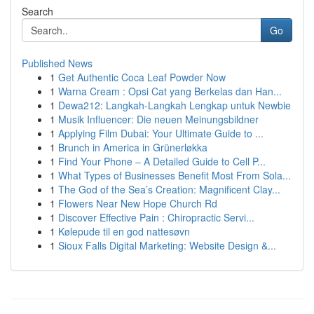
Search
Go
Published News
1
Get Authentic Coca Leaf Powder Now
1
Warna Cream : Opsi Cat yang Berkelas dan Han...
1
Dewa212: Langkah-Langkah Lengkap untuk Newbie
1
Musik Influencer: Die neuen Meinungsbildner
1
Applying Film Dubai: Your Ultimate Guide to ...
1
Brunch in America in Grünerløkka
1
Find Your Phone – A Detailed Guide to Cell P...
1
What Types of Businesses Benefit Most From Sola...
1
The God of the Sea’s Creation: Magnificent Clay...
1
Flowers Near New Hope Church Rd
1
Discover Effective Pain : Chiropractic Servi...
1
Kølepude til en god nattesøvn
1
Sioux Falls Digital Marketing: Website Design &...