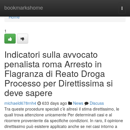
Home
bookmarkshome
Togg
navi
Home
1
Indicatori sulla avvocato
penalista roma Arresto in
Flagranza di Reato Droga
Processo per Direttissima si
deve sapere
michaeld678rnh4
633 days ago
News
Discuss
Tra queste procedure speciali c’è altresì il stima direttissimo, le
quali trova attenzione unicamente Per determinati casi e al
ricorrere proveniente da specifiche condizioni. In raro, il opinione
direttissimo può esistere applicato anche se nei casi intorno a