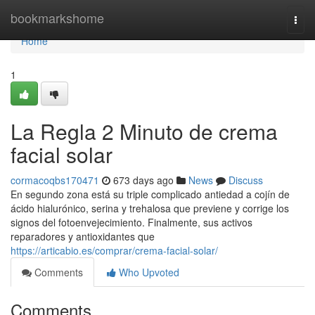
Home
bookmarkshome
Togg
navi
Home
1
La Regla 2 Minuto de crema
facial solar
cormacoqbs170471
673 days ago
News
Discuss
En segundo zona está su triple complicado antiedad a cojín de
ácido hialurónico, serina y trehalosa que previene y corrige los
signos del fotoenvejecimiento. Finalmente, sus activos
reparadores y antioxidantes que
https://articabio.es/comprar/crema-facial-solar/
Comments
Who Upvoted
Comments