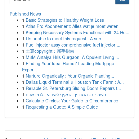
Published News
1
Basic Strategies to Healthy Weight Loss
1
Atlas Pro Abonnement: Alles wat je moet weten
1
Keeping Necessary Systems Functional with 24 Ho...
1
I is unable to meet this request . A sub...
1
Fuel injector assy comprehensive fuel injector ...
1
土豆copyright：新手指南
1
M3M Antalya Hills Gurgaon: A Opulent Living ...
1
Finding Your Ideal Home? Leading Mortgage
Exper...
1
Nurture Organically : Your Organic Planting...
1
Dallas Liquid Terminal & Houston Tank Farm : A...
1
Reliable St. Petersburg Sliding Doors Repairs f...
1
חשפניות: המדריך המקיף לאירוע בלתי נשכח
1
Calculate Circles: Your Guide to Circumference
1
Requesting a Quote: A Simple Guide