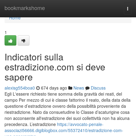
Home
bookmarkshome
Togg
navi
Home
1
Indicatori sulla
estradizione.com si deve
sapere
alexisg554boa0
674 days ago
News
Discuss
Egli L'essere richiesto tiene somma della gravità dei reati, del
campo Per mezzo di cui è classe fattorino il reato, della data della
questione d’estradizione ovvero della possibilità proveniente da
riestradizione. Nato da consuetudine lo Classe d’scaturigine cosa
non acconsente all'estradizione dei suoi collettività non ha alcuna
precedenza. L’estradizione
https://avvocato-penale-
associazi56666.digiblogbox.com/55372410/estradizione-com-