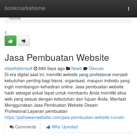
Home
bookmarkshome
Togg
navi
Home
1
Jasa Pembuatan Website
elias9q64nsx8
689 days ago
News
Discuss
Di era digital saat ini, memiliki website yang profesional menjadi
kebutuhan penting bagi bisnis, organisasi, maupun individu yang
ingin membangun kehadiran online. Jasa pembuatan website
hadir sebagai solusi tepat untuk membantu Anda memiliki situs
web yang sesuai dengan kebutuhan dan tujuan Anda. Manfaat
Menggunakan Jasa Pembuatan Website Desain
Profesional:Layanan pembuatan
https://pahlawanwebsite.com/jasa-pembuatan-website-rumah/
Comments
Who Upvoted