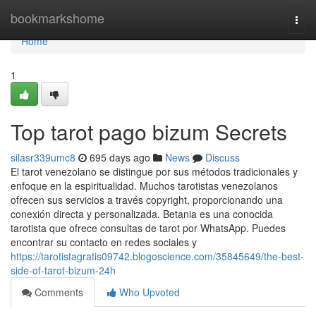
Home
bookmarkshome
Togg
navi
Home
1
Top tarot pago bizum Secrets
silasr339umc8
695 days ago
News
Discuss
El tarot venezolano se distingue por sus métodos tradicionales y
enfoque en la espiritualidad. Muchos tarotistas venezolanos
ofrecen sus servicios a través copyright, proporcionando una
conexión directa y personalizada. Betania es una conocida
tarotista que ofrece consultas de tarot por WhatsApp. Puedes
encontrar su contacto en redes sociales y
https://tarotistagratis09742.blogoscience.com/35845649/the-best-
side-of-tarot-bizum-24h
Comments
Who Upvoted