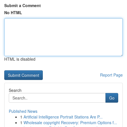
Submit a Comment
No HTML
HTML is disabled
Report Page
Search
Go
Published News
1
Artificial Intelligence Portrait Stations Are P...
1
Wholesale copyright Recovery: Premium Options f...