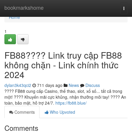
Home
bookmarkshome
Togg
navi
Home
1
FB88????️ Link truy cập FB88
không chặn - Link chính thức
2024
dylan3k43qci2
711 days ago
News
Discuss
???? FB88 cung cấp Casino, thể thao, slot, xổ số... tất cả trong
một! ???? Khuyến mãi cực khủng, nhận thưởng mỏi tay! ???? An
toàn, bảo mật, hỗ trợ 24/7.
https://fb88.blue/
Comments
Who Upvoted
Comments