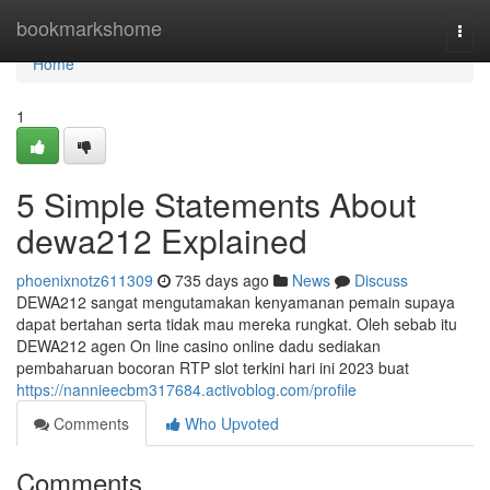
Home
bookmarkshome
Togg
navi
Home
1
5 Simple Statements About
dewa212 Explained
phoenixnotz611309
735 days ago
News
Discuss
DEWA212 sangat mengutamakan kenyamanan pemain supaya
dapat bertahan serta tidak mau mereka rungkat. Oleh sebab itu
DEWA212 agen On line casino online dadu sediakan
pembaharuan bocoran RTP slot terkini hari ini 2023 buat
https://nannieecbm317684.activoblog.com/profile
Comments
Who Upvoted
Comments