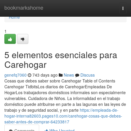
Home
bookmarkshome
Togg
navi
Home
1
5 elementos esenciales para
Carehogar
genefq7060
743 days ago
News
Discuss
Cosas que debes saber sobre Carehogar Table of Contents
Carehogar TidbitsLos diarios de CarehogarEmpleadas De
HogarLos trabajadores domésticos informales son especialmente
vulnerables. Cuidadora de Niños. La informalidad en el trabajo
doméstico puede atribuirse en parte a las lagunas en las leyes de
trabajo y de seguridad social, y en parte
https://empleada-de-
hogar-interna82603.pages10.com/carehogar-cosas-que-debes-
saber-antes-de-comprar-64233817
Comments
Who Upvoted