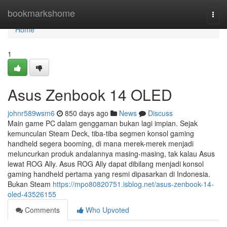
Home
bookmarkshome
Togg
navi
Home
1
Asus Zenbook 14 OLED
johnr589wsm6
850 days ago
News
Discuss
Main game PC dalam genggaman bukan lagi impian. Sejak
kemunculan Steam Deck, tiba-tiba segmen konsol gaming
handheld segera booming, di mana merek-merek menjadi
meluncurkan produk andalannya masing-masing, tak kalau Asus
lewat ROG Ally. Asus ROG Ally dapat dibilang menjadi konsol
gaming handheld pertama yang resmi dipasarkan di Indonesia.
Bukan Steam
https://mpo80820751.isblog.net/asus-zenbook-14-
oled-43526155
Comments
Who Upvoted