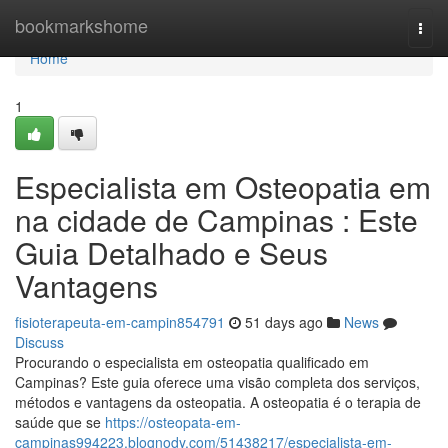
Home
bookmarkshome
Togg
navi
Home
1
Especialista em Osteopatia em
na cidade de Campinas : Este
Guia Detalhado e Seus
Vantagens
fisioterapeuta-em-campin854791
51 days ago
News
Discuss
Procurando o especialista em osteopatia qualificado em
Campinas? Este guia oferece uma visão completa dos serviços,
métodos e vantagens da osteopatia. A osteopatia é o terapia de
saúde que se
https://osteopata-em-
campinas994223.blognody.com/51438217/especialista-em-