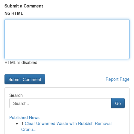
Submit a Comment
No HTML
HTML is disabled
Report Page
Search
Go
Published News
1
Clear Unwanted Waste with Rubbish Removal
Cronu...